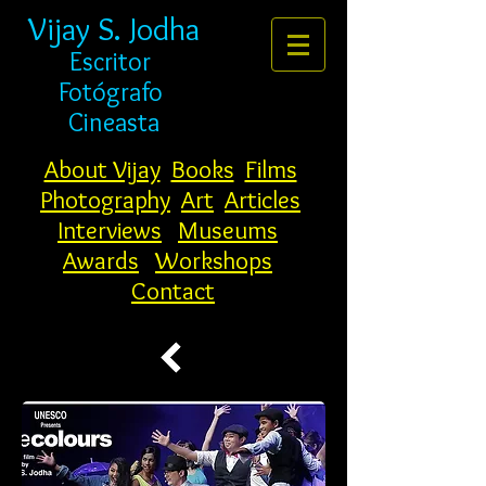
Vijay S. Jodha
Escritor
Fotógrafo
Cineasta
About Vijay
Books
Films
Photography
Art
Articles
Interviews
Museums
Awards
Workshops
Contact