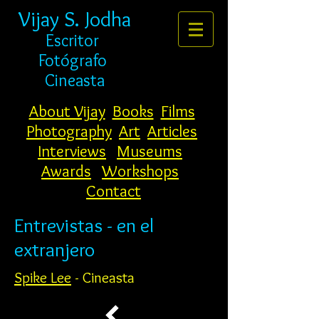
Vijay S. Jodha
Escritor
Fotógrafo
Cineasta
About Vijay
Books
Films
Photography
Art
Articles
Interviews
Museums
Awards
Workshops
Contact
Entrevistas - en el
extranjero
Spike Lee
- Cineasta