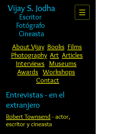
Vijay S. Jodha
Escritor
Fotógrafo
Cineasta
About Vijay
Books
Films
Photography
Art
Articles
Interviews
Museums
Awards
Workshops
Contact
Entrevistas - en el
extranjero
Robert Townsend
- actor,
escritor y cineasta