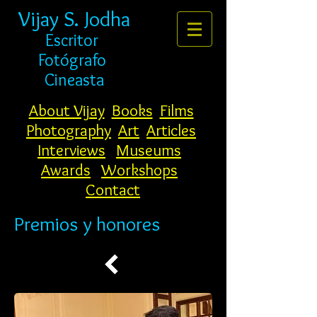
Vijay S. Jodha
Escritor
Fotógrafo
Cineasta
About Vijay
Books
Films
Photography
Art
Articles
Interviews
Museums
Awards
Workshops
Contact
Premios y honores