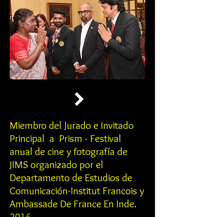
Miembro del Jurado e Invitado
Principal a Prism - Festival
anual de cine y fotografía de
JIMS organizado por el
Departamento de Estudios de
Comunicación-Institut Francois y
Ambassade De France En Inde.
2016.