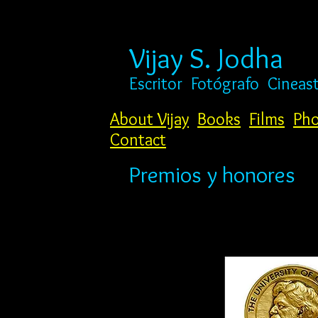
Vijay S. Jodha
Escritor
Fotógrafo
Cineas
About Vijay
Books
Films
Pho
Contact
Premios y honores