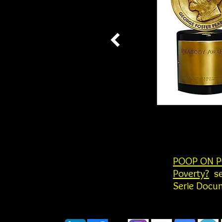
POOP ON P
Poverty?
se
Serie Docu