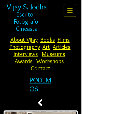
Vijay S. Jodha
Escritor
Fotógrafo
Cineasta
About Vijay
Books
Films
Photography
Art
Articles
Interviews
Museums
Awards
Workshops
Contact
PODEM
OS