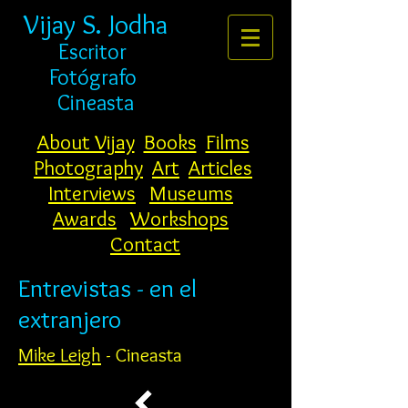
Vijay S. Jodha
Escritor
Fotógrafo
Cineasta
About Vijay
Books
Films
Photography
Art
Articles
Interviews
Museums
Awards
Workshops
Contact
Entrevistas - en el
extranjero
Mike Leigh
- Cineasta