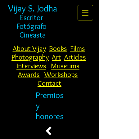
Vijay S. Jodha
Escritor
Fotógrafo
Cineasta
About Vijay
Books
Films
Photography
Art
Articles
Interviews
Museums
Awards
Workshops
Contact
Premios
y
honores