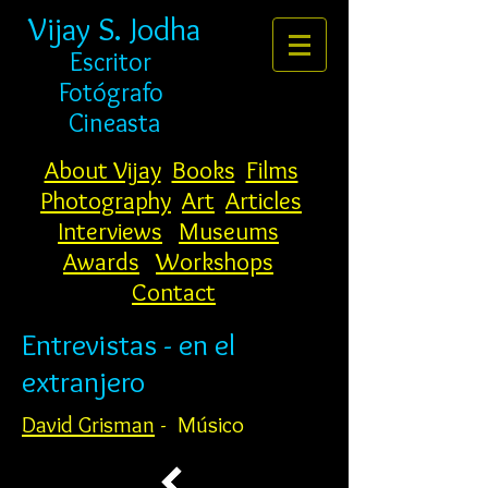
Vijay S. Jodha
Escritor
Fotógrafo
Cineasta
About Vijay
Books
Films
Photography
Art
Articles
Interviews
Museums
Awards
Workshops
Contact
Entrevistas - en el
extranjero
David Grisman
- Músico