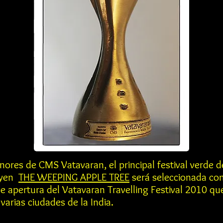
nores de CMS Vatavaran, el principal festival verde de
uyen
THE WEEPING APPLE TREE
será seleccionada c
de apertura del Vatavaran Travelling Festival 2010 qu
 varias ciudades de la India.