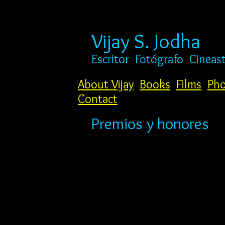
Vijay S. Jodha
Escritor
Fotógrafo
Cineas
About Vijay
Books
Films
Pho
Contact
A
Premios y honores