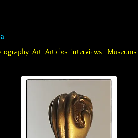
ta
tography
Art
Articles
Interviews
Museums