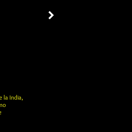
 la India,
omo
e