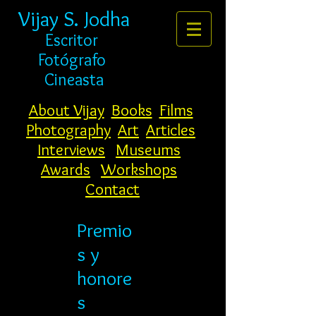
Vijay S. Jodha
Escritor
Fotógrafo
Cineasta
About Vijay
Books
Films
Photography
Art
Articles
Interviews
Museums
Awards
Workshops
Contact
Premio
s y
honore
s