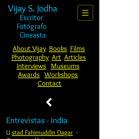
Vijay S. Jodha
Escritor
Fotógrafo
Cineasta
About Vijay
Books
Films
Photography
Art
Articles
Interviews
Museums
Awards
Workshops
Contact
Entrevistas - India
U
stad Fahimuddin Dagar
-