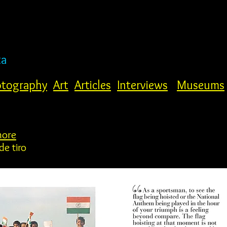
ta
tography
Art
Articles
Interviews
Museums
hore
de tiro