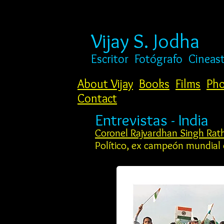
Vijay S. Jodha
Escritor
Fotógrafo
Cineas
About Vijay
Books
Films
Pho
Contact
Entrevistas - India
Coronel Rajvardhan Singh Rat
Político, ex campeón mundial 