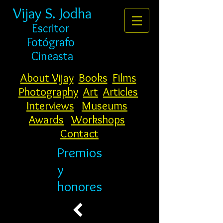
Vijay S. Jodha
Escritor
Fotógrafo
Cineasta
About Vijay
Books
Films
Photography
Art
Articles
Interviews
Museums
Awards
Workshops
Contact
Premios
y
honores