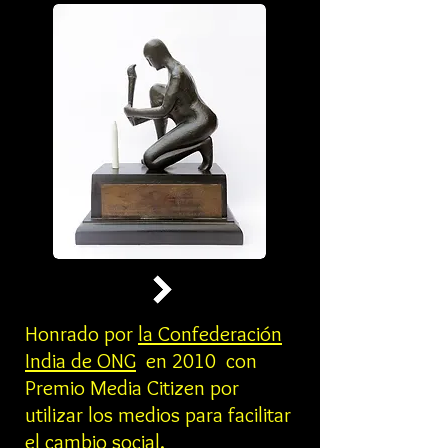
Honrado por
la Confederación
India de ONG
en 2010 con
Premio Media Citizen por
utilizar los medios para facilitar
el cambio social.