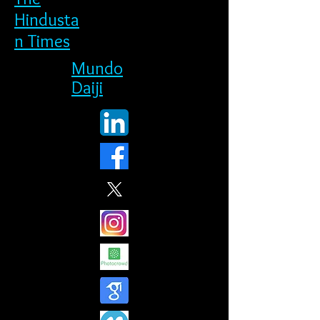
Hindusta
n Times
Mundo
Daiji