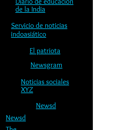
Diario de educación
de la India
Servicio de noticias
indoasiático
El patriota
Newsgram
Noticias sociales
XYZ
Newsd
Newsd
The