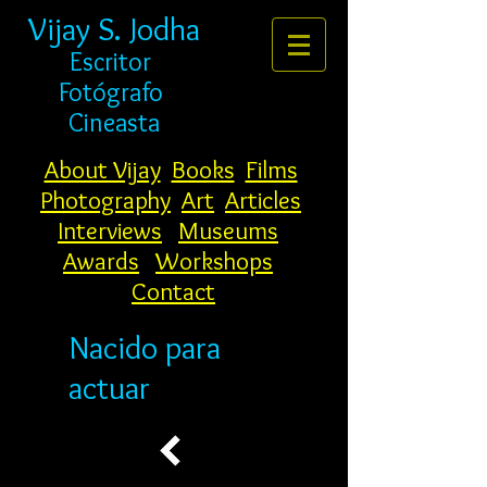
Vijay S. Jodha
Escritor
Fotógrafo
Cineasta
About Vijay
Books
Films
Photography
Art
Articles
Interviews
Museums
Awards
Workshops
Contact
Nacido para
actuar