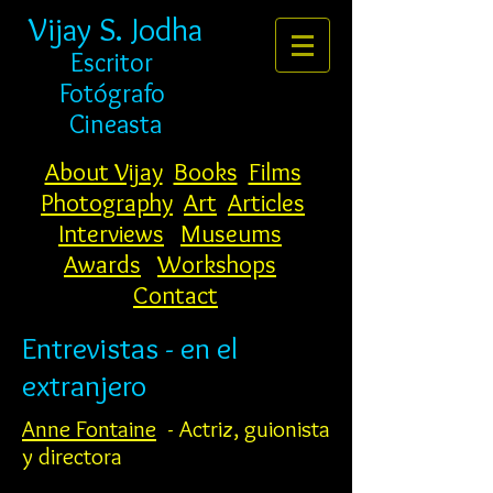
Vijay S. Jodha
Escritor
Fotógrafo
Cineasta
About Vijay
Books
Films
Photography
Art
Articles
Interviews
Museums
Awards
Workshops
Contact
Entrevistas - en el
extranjero
Anne Fontaine
- Actriz, guionista
y directora